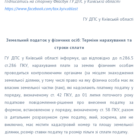
Підписатись на сторінку Фейсбук ГУ ДПС у Київській області
https
://
www
.
facebook
.
com
/
tax
.
kyiv
.
oblast
ГУ ДПС у Київській області
Земельний податок у фізичних осіб: Терміни нарахування та
строки сплати
ГУ ДПС у Київській області інформує, що відповідно до п.286.5
ст.286 ПКУ, нарахування плати за землю фізичним особам
проводиться контролюючими органами (за місцем знаходження
земельної ділянки, у тому числі право на яку фізична особа має як
власник земельної частки (паю), які надсилають платнику податку у
порядку, визначеному ст. 42 ПКУ, до 01 липня поточного року
податкове повідомлення-рішення про внесення податку за
формою, встановленою у порядку, визначеному ст. 58 ПКУ, разом
із детальним розрахунком суми податку, який, зокрема, але не
виключно, має містити кадастровий номер та площу земельної
ділянки, розмір ставки податку та розмір пільги зі сплати податку.