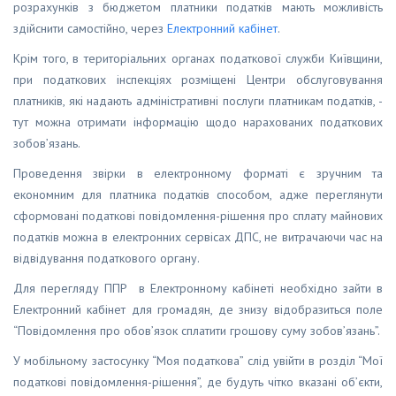
розрахунків з бюджетом платники податків мають можливість
здійснити самостійно, через
Електронний кабінет
.
Крім того, в територіальних органах податкової служби Київщини,
при податкових інспекціях розміщені Центри обслуговування
платників, які надають адміністративні послуги платникам податків, -
тут можна отримати інформацію щодо нарахованих податкових
зобов’язань.
Проведення звірки в електронному форматі є зручним та
економним для платника податків способом, адже переглянути
сформовані податкові повідомлення-рішення про сплату майнових
податків можна в електронних сервісах ДПС, не витрачаючи час на
відвідування податкового органу.
Для перегляду ППР в Електронному кабінеті необхідно зайти в
Електронний кабінет для громадян, де знизу відобразиться поле
“Повідомлення про обов’язок сплатити грошову суму зобов’язань”.
У мобільному застосунку “Моя податкова” слід увійти в розділ “Мої
податкові повідомлення-рішення”, де будуть чітко вказані об’єкти,