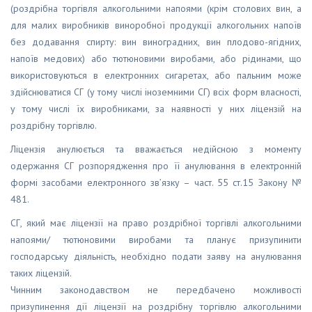
(роздрібна торгівля алкогольними напоями (крім столових вин, а
для малих виробників виноробної продукції алкогольних напоїв
без додавання спирту: вин виноградних, вин плодово-ягідних,
напоїв медових) або тютюновими виробами, або рідинами, що
використовуються в електронних сигаретах, або пальним може
здійснюватися СГ (у тому числі іноземними СГ) всіх форм власності,
у тому числі їх виробниками, за наявності у них ліцензій на
роздрібну торгівлю.
Ліцензія анулюється та вважається недійсною з моменту
одержання СГ розпорядження про її анулювання в електронній
формі засобами електронного зв’язку – част. 55 ст.15 Закону №
481.
СГ, який має ліцензії на право роздрібної торгівлі алкогольними
напоями/ тютюновими виробами та планує призупинити
господарську діяльність, необхідно подати заяву на анулювання
таких ліцензій.
Чинним законодавством не передбачено можливості
призупинення дії ліцензії на роздрібну торгівлю алкогольними