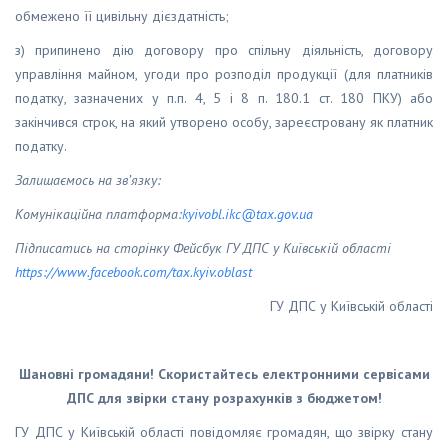
обмежено її цивільну дієздатність;
з) припинено дію договору про спільну діяльність, договору
управління майном, угоди про розподіл продукції (для платників
податку, зазначених у п.п. 4, 5 і 8 п. 180.1 ст. 180 ПКУ) або
закінчився строк, на який утворено особу, зареєстровану як платник
податку.
Залишаємось на зв’язку:
Комунікаційна платформа:
kyivobl
.
ikc
@
tax
.
gov
.
ua
Підписатись на сторінку Фейсбук ГУ ДПС у Київській області
https
://
www
.
facebook
.
com
/
tax
.
kyiv
.
oblast
ГУ ДПС у Київській області
Шановні громадяни! Скористайтесь електронними сервісами
ДПС для
звірки стану розрахунків з бюджетом!
ГУ ДПС у Київській області повідомляє громадян, що звірку стану