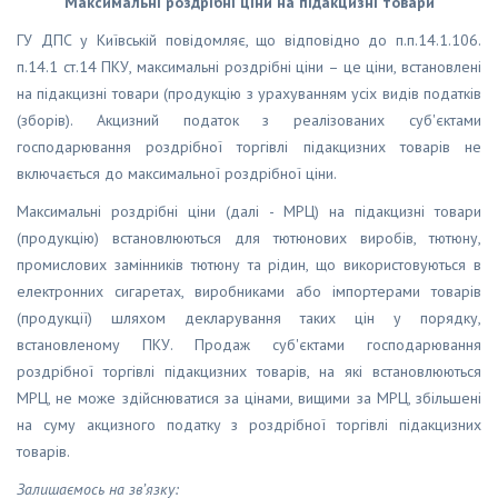
Максимальні роздрібні ціни на підакцизні товари
ГУ ДПС у Київській повідомляє, що відповідно до п.п.14.1.106.
п.14.1 ст.14 ПКУ, максимальні роздрібні ціни – це ціни, встановлені
на підакцизні товари (продукцію з урахуванням усіх видів податків
(зборів). Акцизний податок з реалізованих суб'єктами
господарювання роздрібної торгівлі підакцизних товарів не
включається до максимальної роздрібної ціни.
Максимальні роздрібні ціни (далі - МРЦ) на підакцизні товари
(продукцію) встановлюються для тютюнових виробів, тютюну,
промислових замінників тютюну та рідин, що використовуються в
електронних сигаретах, виробниками або імпортерами товарів
(продукції) шляхом декларування таких цін у порядку,
встановленому ПКУ. Продаж суб'єктами господарювання
роздрібної торгівлі підакцизних товарів, на які встановлюються
МРЦ, не може здійснюватися за цінами, вищими за МРЦ, збільшені
на суму акцизного податку з роздрібної торгівлі підакцизних
товарів.
Залишаємось на зв’язку: