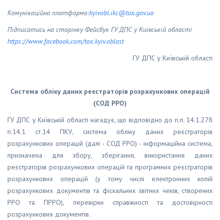
Комунікаційна платформа:
kyivobl
.
ikc
@
tax
.
gov
.
ua
Підписатись на сторінку Фейсбук ГУ ДПС у Київській області
https
://
www
.
facebook
.
com
/
tax
.
kyiv
.
oblast
ГУ ДПС у Київській області
Система обліку даних реєстраторів розрахункових операцій
(СОД РРО)
ГУ ДПС у Київській області нагадує, що відповідно до п.п. 14.1.278
п.14.1 ст.14 ПКУ, система обліку даних реєстраторів
розрахункових операцій (далі - СОД РРО) - інформаційна система,
призначена для збору, зберігання, використання даних
реєстраторів розрахункових операцій та програмних реєстраторів
розрахункових операцій (у тому числі електронних копій
розрахункових документів та фіскальних звітних чеків, створених
РРО та ПРРО), перевірки справжності та достовірності
розрахункових документів.