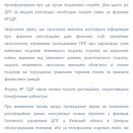
проінформувати про це орган податкової служби. Для цього до
ДПІ за місцем реєстрації необхідно подати заяву за формою
№5ДР.
Звертаємо увагу, що своєчасно внесена достовірна інформація
про фактичні реєстраційні дані фізичних осіб сприятиме
своєчасному отриманню громадянами ППР про нараховані суми
майнових податків: земельного податку, податку на нерухоме
майно, відмінне від земельної ділянки, транспортного податку,
надасть можливість своєчасно виконати обов’язок зі сплати
податків, не порушуючи граничних термінів сплати, та уникнути
фінансових санкцій.
Форму № 5ДР також можна подати дистанційно, скориставшись
Електронним кабінетом.
При виникненні питань щодо проведення звірки чи оновлення
реєстраційних даних, консультації можна отримати у фахівців
Головного управління ДПС у Київській області, в Центрах
обслуговування платників, або за телефонами «гарячих ліній», які