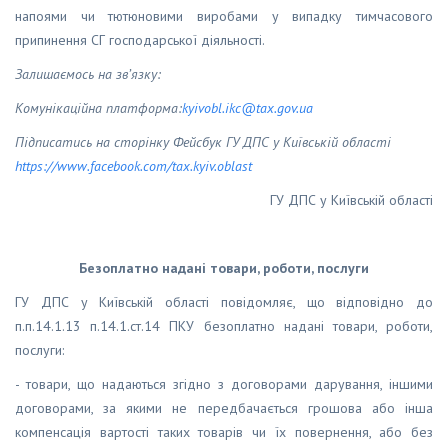
напоями чи тютюновими виробами у випадку тимчасового
припинення СГ господарської діяльності.
Залишаємось на зв’язку:
Комунікаційна платформа:
kyivobl
.
ikc
@
tax
.
gov
.
ua
Підписатись на сторінку Фейсбук ГУ ДПС у Київській області
https
://
www
.
facebook
.
com
/
tax
.
kyiv
.
oblast
ГУ ДПС у Київській області
Безоплатно надані товари, роботи, послуги
ГУ ДПС у Київській області повідомляє, що відповідно до
п.п.14.1.13 п.14.1.ст.14 ПКУ безоплатно надані товари, роботи,
послуги:
- товари, що надаються згідно з договорами дарування, іншими
договорами, за якими не передбачається грошова або інша
компенсація вартості таких товарів чи їх повернення, або без