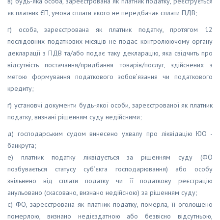
в) будь-яка особа, зареєстрована як платник податку, реєструється
як платник ЄП, умова сплати якого не передбачає сплати ПДВ;
г) особа, зареєстрована як платник податку, протягом 12
послідовних податкових місяців не подає контролюючому органу
декларації з ПДВ та/або подає таку декларацію, яка свідчить про
відсутність постачання/придбання товарів/послуг, здійснених з
метою формування податкового зобов’язання чи податкового
кредиту;
ґ) установчі документи будь-якої особи, зареєстрованої як платник
податку, визнані рішенням суду недійсними;
д) господарським судом винесено ухвалу про ліквідацію ЮО -
банкрута;
е) платник податку ліквідується за рішенням суду (ФО
позбувається статусу суб’єкта господарювання) або особу
звільнено від сплати податку чи її податкову реєстрацію
анульовано (скасовано, визнано недійсною) за рішенням суду;
є) ФО, зареєстрована як платник податку, померла, її оголошено
померлою, визнано недієздатною або безвісно відсутньою,