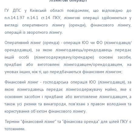
ГУ ДПС у Київській області повідомляє, що відповідно до
п.п.14.1.97 п.14.1 ст.14 ПКУ, лізингові операції здійснюються у
вигляді оперативного лізингу (оренди), фінансового лізингу,
операцій із зворотного лізингу.
Оперативний лізинг (оренда) - операція ЮО чи ФО (лізингодавця/
орендодавця), за якою лізингодавець/орендодавець передає
іншій особі (лізингоодержувачу/орендарю) основні засоби,
придбані або виготовлені лізингодавцем/орендодавцем, на
умовах інших, ніж ті, що передбачаються фінансовим лізингом;
Фінансовий лізинг - господарська операція ЮО (лізингодавця), за
якою лізингодавець передає лізингоодержувачу майно, яке є
основним засобом і придбане або виготовлене лізингодавцем, а
також усі ризики та винагороди, пов'язані з правом володіння та
користування об'єктом фінансового лізингу.
Терміни "фінансовий лізинг" та "фінансова оренда" для цілей ПКУ є
тотожними.