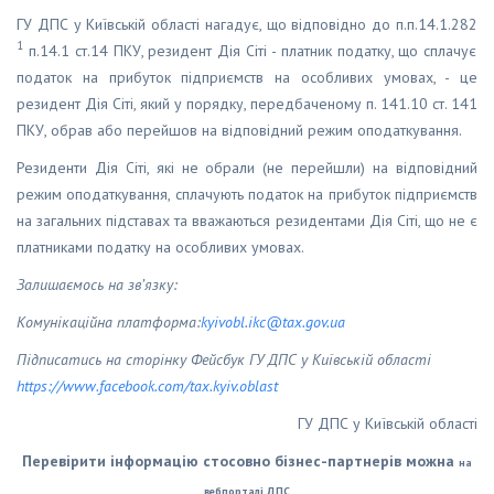
ГУ ДПС у Київській області нагадує, що відповідно до п.п.14.1.282
1
п.14.1 ст.14 ПКУ, резидент Дія Сіті - платник податку, що сплачує
податок на прибуток підприємств на особливих умовах, - це
резидент Дія Сіті, який у порядку, передбаченому п. 141.10 ст. 141
ПКУ, обрав або перейшов на відповідний режим оподаткування.
Резиденти Дія Сіті, які не обрали (не перейшли) на відповідний
режим оподаткування, сплачують податок на прибуток підприємств
на загальних підставах та вважаються резидентами Дія Сіті, що не є
платниками податку на особливих умовах.
Залишаємось на зв’язку:
Комунікаційна платформа:
kyivobl
.
ikc
@
tax
.
gov
.
ua
Підписатись на сторінку Фейсбук ГУ ДПС у Київській області
https
://
www
.
facebook
.
com
/
tax
.
kyiv
.
oblast
ГУ ДПС у Київській області
Перевірити інформацію стосовно бізнес-партнерів можна
на
вебпорталі ДПС