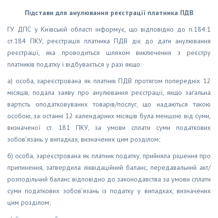
Підстави для анулювання реєстрації платника ПДВ
ГУ ДПС у Київській області інформує, що відповідно до п.184.1
ст.184 ПКУ, реєстрація платника ПДВ діє до дати анулювання
реєстрації, яка проводиться шляхом виключення з реєстру
платників податку і відбувається у разі якщо:
а) особа, зареєстрована як платник ПДВ протягом попередніх 12
місяців, подала заяву про анулювання реєстрації, якщо загальна
вартість оподатковуваних товарів/послуг, що надаються такою
особою, за останні 12 календарних місяців була меншою від суми,
визначеної ст. 181 ПКУ, за умови сплати суми податкових
зобов’язань у випадках, визначених цим розділом;
б) особа, зареєстрована як платник податку, прийняла рішення про
припинення, затвердила ліквідаційний баланс, передавальний акт/
розподільчий баланс відповідно до законодавства за умови сплати
суми податкових зобов’язань із податку у випадках, визначених
цим розділом;