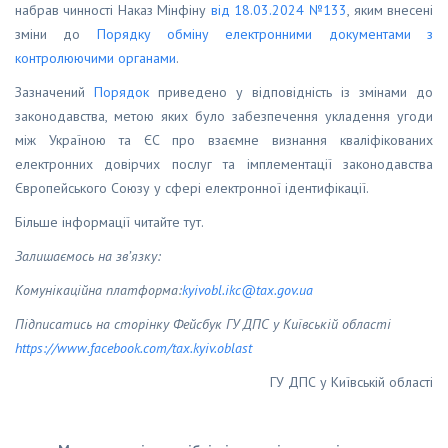
набрав чинності Наказ Мінфіну
від 18.03.2024 №133
, яким внесені
зміни до
Порядку обміну електронними документами з
контролюючими органами
.
Зазначений
Порядок
приведено у відповідність із змінами до
законодавства, метою яких було забезпечення укладення угоди
між Україною та ЄС про взаємне визнання кваліфікованих
електронних довірчих послуг та імплементації законодавства
Європейського Союзу у сфері електронної ідентифікації.
Більше інформації читайте тут.
Залишаємось на зв’язку:
Комунікаційна платформа:
kyivobl
.
ikc
@
tax
.
gov
.
ua
Підписатись на сторінку Фейсбук ГУ ДПС у Київській області
https
://
www
.
facebook
.
com
/
tax
.
kyiv
.
oblast
ГУ ДПС у Київській області