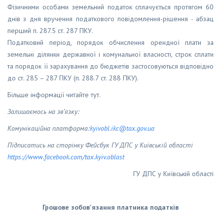
Фізичними особами земельний податок сплачується протягом 60
днів з дня вручення податкового повідомлення-рішення - абзац
перший п. 287.5 ст. 287 ПКУ.
Податковий період, порядок обчислення орендної плати за
земельні ділянки державної і комунальної власності, строк сплати
та порядок її зарахування до бюджетів застосовуються відповідно
до ст. 285 – 287 ПКУ (п. 288.7 ст. 288 ПКУ).
Більше інформації читайте тут.
Залишаємось на зв’язку:
Комунікаційна платформа:
kyivobl
.
ikc
@
tax
.
gov
.
ua
Підписатись на сторінку Фейсбук ГУ ДПС у Київській області
https
://
www
.
facebook
.
com
/
tax
.
kyiv
.
oblast
ГУ ДПС у Київській області
Грошове зобов'язання платника податків