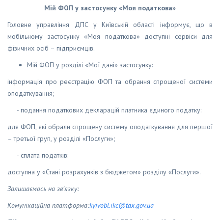
Мій ФОП у застосунку «Моя податкова»
Головне управління ДПС у Київській області інформує, що в
мобільному застосунку «Моя податкова» доступні сервіси для
фізичних осіб – підприємців.
Мій ФОП у розділі «Мої дані» застосунку:
інформація про реєстрацію ФОП та обрання спрощеної системи
оподаткування;
- подання податкових декларацій платника єдиного податку:
для ФОП, які обрали спрощену систему оподаткування для першої
– третьої груп, у розділі «Послуги»;
- сплата податків:
доступна у «Стані розрахунків з бюджетом» розділу «Послуги».
Залишаємось на зв’язку:
Комунікаційна платформа:
kyivobl
.
ikc
@
tax
.
gov
.
ua