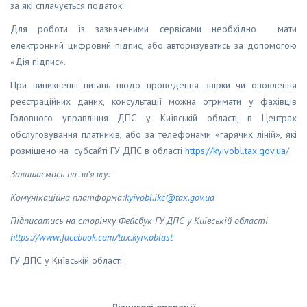
за які сплачується податок.
Для роботи із зазначеними сервісами необхідно мати
електронний цифровий підпис, або авторизуватись за допомогою
«Дія підпис».
При виникненні питань щодо проведення звірки чи оновлення
реєстраційних даних, консультації можна отримати у фахівців
Головного управління ДПС у Київській області, в Центрах
обслуговування платників, або за телефонами «гарячих ліній», які
розміщено на субсайті ГУ ДПС в області
https://kyivobl.tax.gov.ua/
Залишаємось на зв’язку:
Комунікаційна платформа:
kyivobl
.
ikc
@
tax
.
gov
.
ua
Підписатись на сторінку Фейсбук ГУ ДПС у Київській області
https
://
www
.
facebook
.
com
/
tax
.
kyiv
.
oblast
ГУ ДПС у Київській області
Лізингові операції