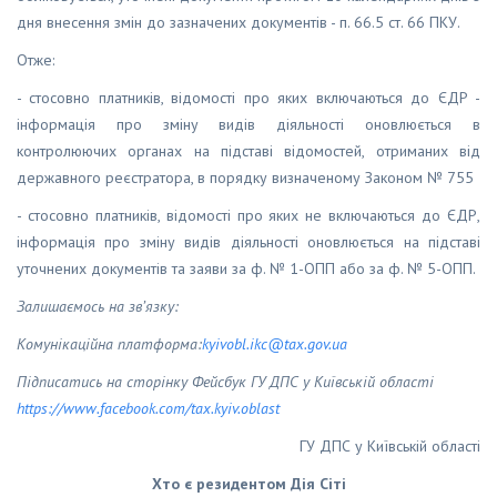
дня внесення змін до зазначених документів - п. 66.5 ст. 66 ПКУ.
Отже:
- стосовно платників, відомості про яких включаються до ЄДР -
інформація про зміну видів діяльності оновлюється в
контролюючих органах на підставі відомостей, отриманих від
державного реєстратора, в порядку визначеному Законом № 755
- стосовно платників, відомості про яких не включаються до ЄДР,
інформація про зміну видів діяльності оновлюється на підставі
уточнених документів та заяви за ф. № 1-ОПП або за ф. № 5-ОПП.
Залишаємось на зв’язку:
Комунікаційна платформа:
kyivobl
.
ikc
@
tax
.
gov
.
ua
Підписатись на сторінку Фейсбук ГУ ДПС у Київській області
https
://
www
.
facebook
.
com
/
tax
.
kyiv
.
oblast
ГУ ДПС у Київській області
Хто є резидентом Дія Сіті