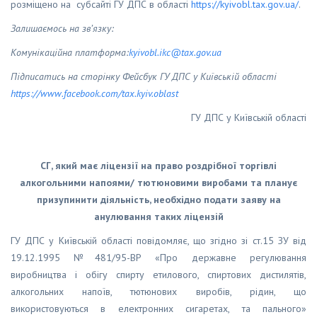
розміщено на субсайті ГУ ДПС в області
https://kyivobl.tax.gov.ua/
.
Залишаємось на зв’язку:
Комунікаційна платформа:
kyivobl
.
ikc
@
tax
.
gov
.
ua
Підписатись на сторінку Фейсбук ГУ ДПС у Київській області
https
://
www
.
facebook
.
com
/
tax
.
kyiv
.
oblast
ГУ ДПС у Київській області
СГ, який має ліцензії на право роздрібної торгівлі
алкогольними напоями/ тютюновими виробами та планує
призупинити діяльність, необхідно подати заяву на
анулювання таких ліцензій
ГУ ДПС у Київській області повідомляє, що згідно зі ст.15 ЗУ від
19.12.1995 №481/95-ВР «Про державне регулювання
виробництва і обігу спирту етилового, спиртових дистилятів,
алкогольних напоїв, тютюнових виробів, рідин, що
використовуються в електронних сигаретах, та пального»