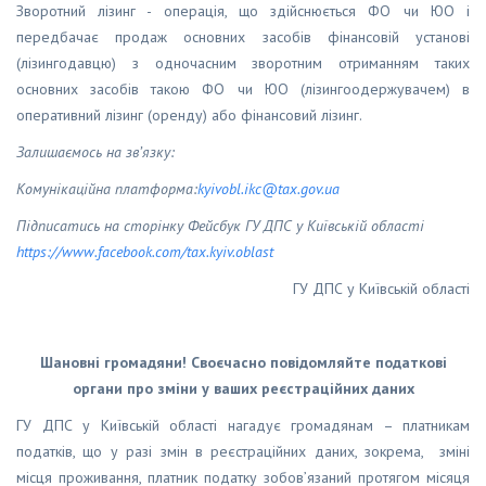
Зворотний лізинг - операція, що здійснюється ФО чи ЮО і
передбачає продаж основних засобів фінансовій установі
(лізингодавцю) з одночасним зворотним отриманням таких
основних засобів такою ФО чи ЮО (лізингоодержувачем) в
оперативний лізинг (оренду) або фінансовий лізинг.
Залишаємось на зв’язку:
Комунікаційна платформа:
kyivobl
.
ikc
@
tax
.
gov
.
ua
Підписатись на сторінку Фейсбук ГУ ДПС у Київській області
https
://
www
.
facebook
.
com
/
tax
.
kyiv
.
oblast
ГУ ДПС у Київській області
Шановні громадяни! Своєчасно повідомляйте податкові
органи про зміни
у ваших реєстраційних даних
ГУ ДПС у Київській області нагадує громадянам – платникам
податків, що у разі змін в реєстраційних даних, зокрема, зміні
місця проживання, платник податку зобов’язаний протягом місяця