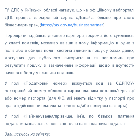
ГУ ДПС у Київській області нагадує, що на офіційному вебпорталі
ДПС працює електронний сервіс «Дізнайся більше про свого
бізнес-партнера», (
https://tax.gov.ua/businesspartner
).
Перевірити надійність ділового партнера, зокрема, його сумлінність
у сплаті податків, можливо ввівши відому інформацію в одне з
полів або в обидва поля і система здійснить пошук у базах даних,
доступних для публічного використання та повідомить про
результати пошуку з зазначенням інформації щодо відсутності/
наявності боргу у платника податків.
У полі «Податковий номер» вказується код за ЄДРПОУ/
реєстраційний номер облікової картки платника податків/серія та/
або номер паспорта (для ФО, які мають відмітку у паспорті про
право здійснювати платежі за серією та/або номером паспорта).
У полі «Найменування/прізвище, ім’я, по батькові платника
податків» зазначається повністю точна назва платника податків.
Залишаємось на зв’язку: