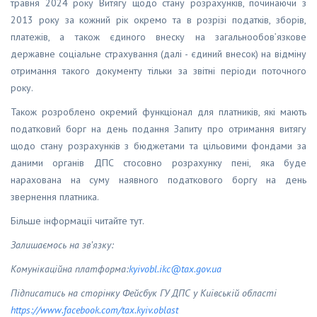
травня 2024 року Витягу щодо стану розрахунків, починаючи з
2013 року за кожний рік окремо та в розрізі податків, зборів,
платежів, а також єдиного внеску на загальнообов’язкове
державне соціальне страхування (далі - єдиний внесок) на відміну
отримання такого документу тільки за звітні періоди поточного
року.
Також розроблено окремий функціонал для платників, які мають
податковий борг на день подання Запиту про отримання витягу
щодо стану розрахунків з бюджетами та цільовими фондами за
даними органів ДПС стосовно розрахунку пені, яка буде
нарахована на суму наявного податкового боргу на день
звернення платника.
Більше інформації читайте тут.
Залишаємось на зв’язку:
Комунікаційна платформа:
kyivobl
.
ikc
@
tax
.
gov
.
ua
Підписатись на сторінку Фейсбук ГУ ДПС у Київській області
https
://
www
.
facebook
.
com
/
tax
.
kyiv
.
oblast