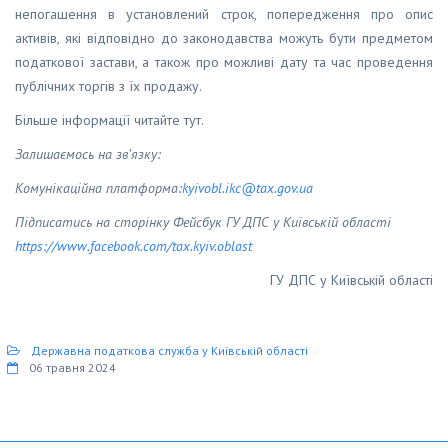
непогашення в установлений строк, попередження про опис
активів, які відповідно до законодавства можуть бути предметом
податкової застави, а також про можливі дату та час проведення
публічних торгів з їх продажу.
Більше інформації читайте тут.
Залишаємось на зв’язку:
Комунікаційна платформа:
kyivobl
.
ikc
@
tax
.
gov
.
ua
Підписатись на сторінку Фейсбук ГУ ДПС у Київській області
https
://
www
.
facebook
.
com
/
tax
.
kyiv
.
oblast
ГУ ДПС у Київській області
Державна податкова служба у Київській області
06 травня 2024