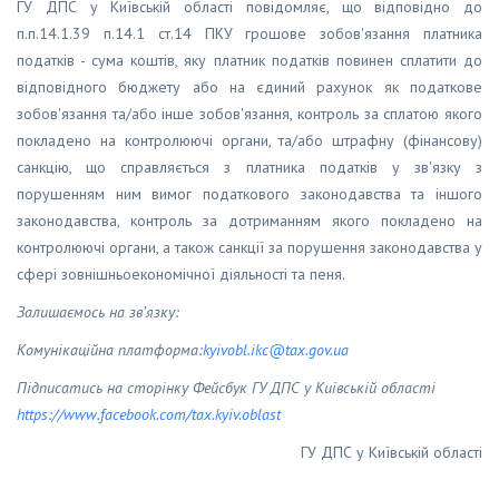
ГУ ДПС у Київській області повідомляє, що відповідно до
п.п.14.1.39 п.14.1 ст.14 ПКУ грошове зобов'язання платника
податків - сума коштів, яку платник податків повинен сплатити до
відповідного бюджету або на єдиний рахунок як податкове
зобов'язання та/або інше зобов'язання, контроль за сплатою якого
покладено на контролюючі органи, та/або штрафну (фінансову)
санкцію, що справляється з платника податків у зв'язку з
порушенням ним вимог податкового законодавства та іншого
законодавства, контроль за дотриманням якого покладено на
контролюючі органи, а також санкції за порушення законодавства у
сфері зовнішньоекономічної діяльності та пеня.
Залишаємось на зв’язку:
Комунікаційна платформа:
kyivobl
.
ikc
@
tax
.
gov
.
ua
Підписатись на сторінку Фейсбук ГУ ДПС у Київській області
https
://
www
.
facebook
.
com
/
tax
.
kyiv
.
oblast
ГУ ДПС у Київській області