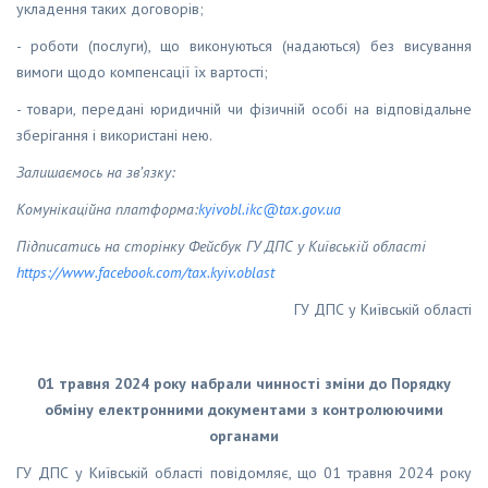
укладення таких договорів;
- роботи (послуги), що виконуються (надаються) без висування
вимоги щодо компенсації їх вартості;
- товари, передані юридичній чи фізичній особі на відповідальне
зберігання і використані нею.
Залишаємось на зв’язку:
Комунікаційна платформа:
kyivobl
.
ikc
@
tax
.
gov
.
ua
Підписатись на сторінку Фейсбук ГУ ДПС у Київській області
https
://
www
.
facebook
.
com
/
tax
.
kyiv
.
oblast
ГУ ДПС у Київській області
01 травня 2024 року набрали чинності зміни до
Порядку
обміну електронними документами з контролюючими
органами
ГУ ДПС у Київській області повідомляє, що 01 травня 2024 року