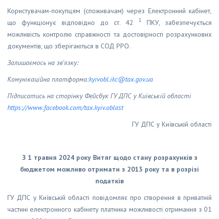
Користувачам-покупцям (споживачам) через Електронний кабінет,
1
що функціонує відповідно до ст. 42
ПКУ, забезпечується
можливість контролю справжності та достовірності розрахункових
документів, що зберігаються в СОД РРО.
Залишаємось на зв’язку:
Комунікаційна платформа:
kyivobl
.
ikc
@
tax
.
gov
.
ua
Підписатись на сторінку Фейсбук ГУ ДПС у Київській області
https
://
www
.
facebook
.
com
/
tax
.
kyiv
.
oblast
ГУ ДПС у Київській області
З 1 травня 2024 року Витяг щодо стану розрахунків з
бюджетом можливо отримати
з 2013 року та в розрізі
податків
ГУ ДПС у Київській області повідомляє про створення в приватній
частині електронного кабінету платника можливості отримання з 01