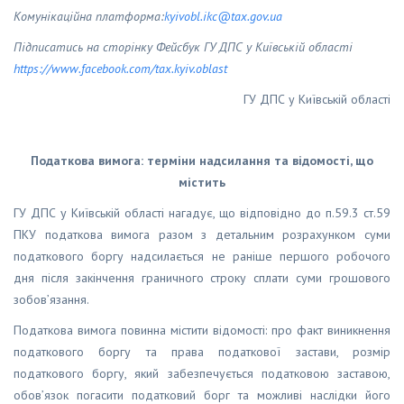
Комунікаційна платформа:
kyivobl
.
ikc
@
tax
.
gov
.
ua
Підписатись на сторінку Фейсбук ГУ ДПС у Київській області
https
://
www
.
facebook
.
com
/
tax
.
kyiv
.
oblast
ГУ ДПС у Київській області
Податкова вимога: терміни надсилання та відомості, що
містить
ГУ ДПС у Київській області нагадує, що відповідно до п.59.3 ст.59
ПКУ податкова вимога разом з детальним розрахунком суми
податкового боргу надсилається не раніше першого робочого
дня після закінчення граничного строку сплати суми грошового
зобов’язання.
Податкова вимога повинна містити відомості: про факт виникнення
податкового боргу та права податкової застави, розмір
податкового боргу, який забезпечується податковою заставою,
обов’язок погасити податковий борг та можливі наслідки його