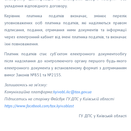
укладення відповідного договору.
Керівник платника податків визначає, змінює перелік
уповноважених осіб платника податків, які наділяються правом
підписання, подання, отримання ними документів та інформації
через електронний кабінет від імені платника податків, та визначає
їхні повноваження.
Платник податків стає суб’єктом електронного документообігу
після надсилання до контролюючого органу першого будь-якого
електронного документа у встановленому форматі з дотриманням
вимог Законів №851 та №2155.
Залишаємось на зв’язку:
Комунікаційна платформа:
kyivobl
.
ikc
@
tax
.
gov
.
ua
Підписатись на сторінку Фейсбук ГУ ДПС у Київській області
https
://
www
.
facebook
.
com
/
tax
.
kyiv
.
oblast
ГУ ДПС у Київській області