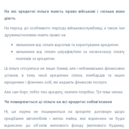
На які кредитні пільги мають право військові і скільки вони
діють
На період дії особливого періоду військовослужбовці, а також їхні
дружини/чоловіки мають право на:
звільнення від сплати відсотків та користування кредитом;
звільнення від сплати штрафів/пені за несвоєчасну сплату
платежів за кредитом.
Ці пільги стосуються не лише банків, але і небанківських фінансових
установ, в тому числі кредитних спілок, ломбардів та інших
юридичних і фізичних осіб, які надають фінансові послуги.
Але сам борг, тобто тіло кредиту, платити потрібно. Тут пільг немає.
Чи поширюються ці пільги на всі кредитні зобов’язання
Ні, ця норма не поширюється на кредитні договори щодо
придбання автомобілів і житла: майна, яке віднесено чи буде
віднесено до об’єктів житлового фонду (житлового будинку,