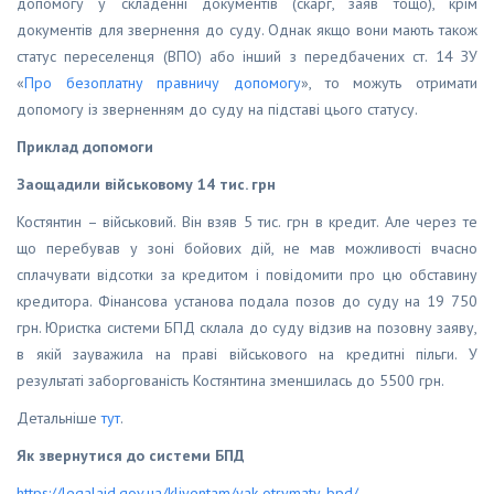
допомогу у складенні документів (скарг, заяв тощо), крім
документів для звернення до суду. Однак якщо вони мають також
статус переселенця (ВПО) або інший з передбачених ст. 14 ЗУ
«
Про безоплатну правничу допомогу
», то можуть отримати
допомогу із зверненням до суду на підставі цього статусу.
Приклад допомоги
Заощадили військовому 14 тис. грн
Костянтин – військовий. Він взяв 5 тис. грн в кредит. Але через те
що перебував у зоні бойових дій, не мав можливості вчасно
сплачувати відсотки за кредитом і повідомити про цю обставину
кредитора. Фінансова установа подала позов до суду на 19 750
грн. Юристка системи БПД склала до суду відзив на позовну заяву,
в якій зауважила на праві військового на кредитні пільги. У
результаті заборгованість Костянтина зменшилась до 5500 грн.
Детальніше
тут
.
Як звернутися до системи БПД
https://legalaid.gov.ua/kliyentam/yak-otrymaty-bpd/