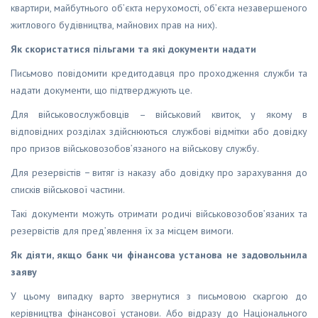
квартири, майбутнього об’єкта нерухомості, об’єкта незавершеного
житлового будівництва, майнових прав на них).
Як скористатися пільгами та які документи надати
Письмово повідомити кредитодавця про проходження служби та
надати документи, що підтверджують це.
Для військовослужбовців – військовий квиток, у якому в
відповідних розділах здійснюються службові відмітки або довідку
про призов військовозобов’язаного на військову службу.
Для резервістів − витяг із наказу або довідку про зарахування до
списків військової частини.
Такі документи можуть отримати родичі військовозобов’язаних та
резервістів для пред’явлення їх за місцем вимоги.
Як діяти, якщо банк чи фінансова установа не задовольнила
заяву
У цьому випадку варто звернутися з письмовою скаргою до
керівництва фінансової установи. Або відразу до Національного