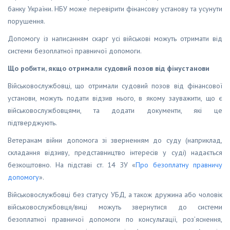
банку України. НБУ може перевірити фінансову установу та усунути
порушення.
Допомогу із написанням скарг усі військові можуть отримати від
системи безоплатної правничої допомоги.
Що робити, якщо отримали судовий позов від фінустанови
Військовослужбовці, що отримали судовий позов від фінансової
установи, можуть подати відзив нього, в якому зауважити, що є
військовослужбовцями, та додати документи, які це
підтверджують.
Ветеранам війни допомога зі зверненням до суду (наприклад,
складання відзиву, представництво інтересів у суді) надається
безкоштовно. На підставі ст. 14 ЗУ «
Про безоплатну правничу
допомогу
».
Військовослужбовці без статусу УБД, а також дружина або чоловік
військовослужбовця/виці можуть звернутися до системи
безоплатної правничої допомоги по консультації, роз’яснення,