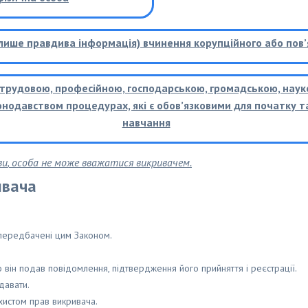
(лише правдива інформація) вчинення корупційного або пов
 її трудовою, професійною, господарською, громадською, нау
нодавством процедурах, які є обов’язковими для початку та
навчання
ви
,
особа не може вважатися викривачем.
ивача
 передбачені цим Законом.
 він подав повідомлення, підтвердження його прийняття і реєстрації.
давати.
хистом прав викривача.