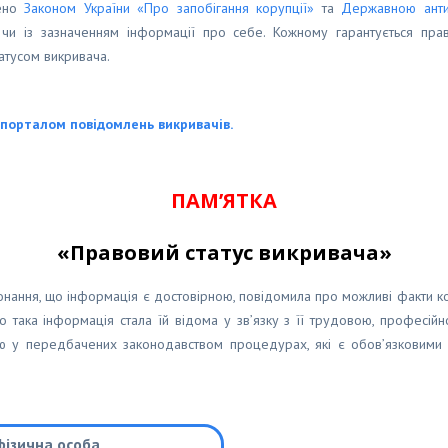
чено
Законом України «Про запобігання корупції»
та
Державною анти
и із зазначенням інформації про себе. Кожному гарантується прав
атусом викривача.
 порталом повідомлень викривачів.
ПАМ’ЯТКА
«Правовий статус викривача»
конання, що інформація є достовірною, повідомила про можливі факти 
така інформація стала їй відома у зв’язку з її трудовою, професійн
 у передбачених законодавством процедурах, які є обов’язковими д
фізична особа