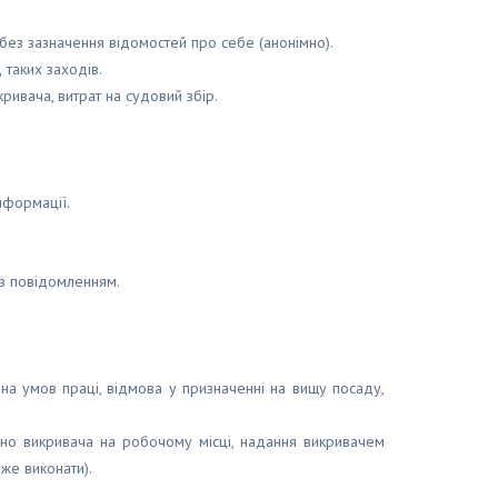
ез зазначення відомостей про себе (анонімно).
 таких заходів.
кривача, витрат на судовий збір.
нформації.
 з повідомленням.
іна умов праці, відмова у призначенні на вищу посаду,
чно викривача на робочому місці, надання викривачем
же виконати).