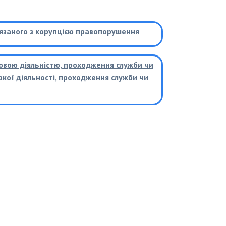
’язаного з корупцією правопорушення
ковою діяльністю, проходження служби чи
кої діяльності, проходження служби чи