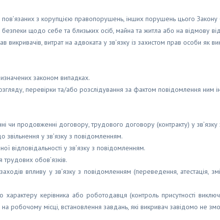
 пов’язаних з корупцією правопорушень, інших порушень цього Закону б
 безпеки щодо себе та близьких осіб, майна та житла або на відмову від
ав викривачів, витрат на адвоката у зв’язку із захистом прав особи як ви
 визначених законом випадках.
озгляду, перевірки та/або розслідування за фактом повідомлення ним і
нні чи продовженні договору, трудового договору (контракту) у зв’язку
 звільнення у зв’язку з повідомленням.
ої відповідальності у зв’язку з повідомленням.
 трудових обов’язків.
 заходів впливу у зв’язку з повідомленням (переведення, атестація, зм
го характеру керівника або роботодавця (контроль присутності виклю
на робочому місці, встановлення завдань, які викривач завідомо не змо