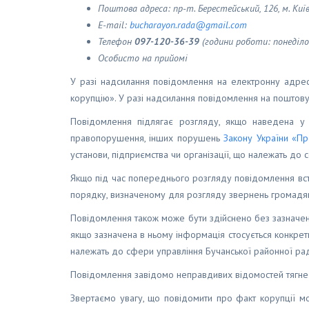
Поштова адреса: пр-т. Берестейський, 126, м. Київ
Е-mail:
bucharayon.rada@gmail.com
Телефон
097-120-36-39
(години роботи: понеділок
Особисто на прийомі
У разі надсилання повідомлення на електронну адресу
корупцію». У разі надсилання повідомлення на поштову
Повідомлення підлягає розгляду, якщо наведена у 
правопорушення, інших порушень
Закону України «Пр
установи, підприємства чи організації, що належать до 
Якщо під час попереднього розгляду повідомлення вс
порядку, визначеному для розгляду звернень громадя
Повідомлення також може бути здійснено без зазначен
якщо зазначена в ньому інформація стосується конкретн
належать до сфери управління Бучанської районної ради,
Повідомлення завідомо неправдивих відомостей тягне 
Звертаємо увагу, що повідомити про факт корупції 