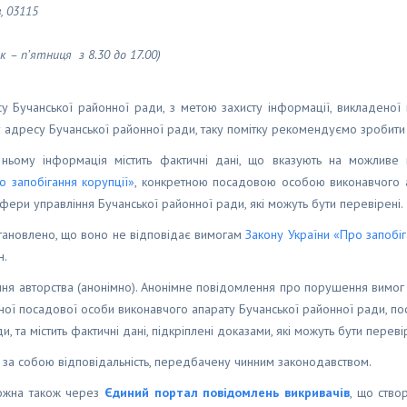
, 03115
 – п’ятниця з 8.30 до 17.00)
 Бучанської районної ради, з метою захисту інформації, викладеної 
 адресу Бучанської районної ради, таку помітку рекомендуємо зробити 
ньому інформація містить фактичні дані, що вказують на можливе 
о запобігання корупції»
, конкретною посадовою особою виконавчого 
сфери управління Бучанської районної ради, які можуть бути перевірені.
тановлено, що воно не відповідає вимогам
Закону України «Про запобіг
н.
ня авторства (анонімно). Анонімне повідомлення про порушення вимог 
ої посадової особи виконавчого апарату Бучанської районної ради, пос
 та містить фактичні дані, підкріплені доказами, які можуть бути перевір
за собою відповідальність, передбачену чинним законодавством.
можна також через
Єдиний портал повідомлень викривачів
, що ство