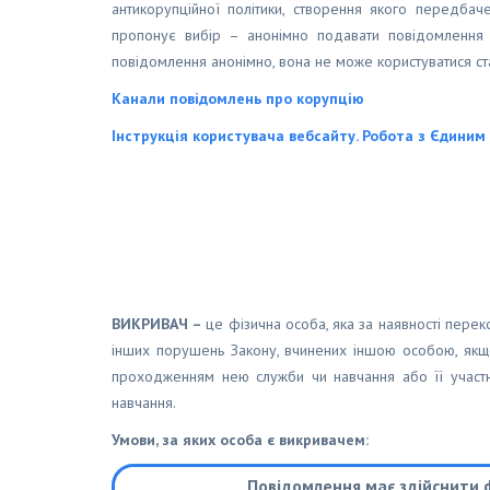
антикорупційної політики, створення якого передба
пропонує вибір – анонімно подавати повідомлення ч
повідомлення анонімно, вона не може користуватися ст
Канали повідомлень про корупцію
Інструкція користувача вебсайту. Робота з Єдиним
ВИКРИВАЧ
–
це фізична особа, яка за наявності пере
інших порушень Закону, вчинених іншою особою, якщо 
проходженням нею служби чи навчання або її участю
навчання.
Умови, за яких особа є викривачем:
Повідомлення має здійснити 