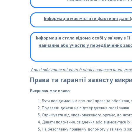
Інформація має містити фактичні дані 
Інформація стала відома особі у зв’язку з
навчання або участю у передбачених зако
У разі відсутності хоча б однієї вищевказаної умо
Права та гарантії захисту викр
Викривач має право:
Бути повідомленим про свої права та обов’язки,
Подавати докази на підтвердження своєї заяви.
Отримувати від уповноваженого органу, до якого
Давати пояснення, свідчення або відмовитися їх 
На безоплатну правничу допомогу у зв’язку із за