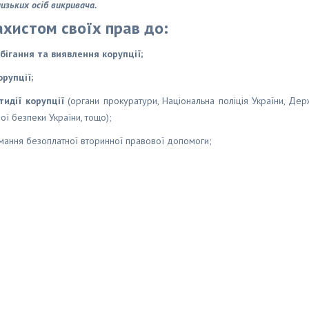
зьких осіб викривача.
ахистом своїх прав до:
бігання та виявлення корупції;
рупції;
тидії корупції
(органи прокуратури, Національна поліція України, Де
ї безпеки України, тощо);
ання безоплатної вторинної правової допомоги;