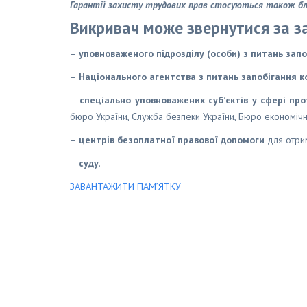
Гарантії захисту трудових прав стосуються також бли
Викривач може звернутися за з
–
уповноваженого підрозділу (особи) з питань запо
–
Національного агентства з питань запобігання ко
–
спеціально уповноважених суб’єктів у сфері про
бюро України, Служба безпеки України, Бюро економічно
–
центрів безоплатної правової допомоги
для отрим
–
суду
.
ЗАВАНТАЖИТИ ПАМ’ЯТКУ