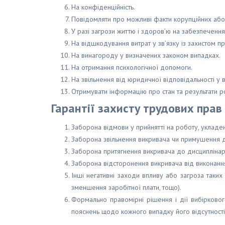
На конфіденційність.
Повідомляти про можливі факти корупційних або
У разі загрози життю і здоров’ю на забезпечення
На відшкодування витрат у зв’язку із захистом пр
На винагороду у визначених законом випадках.
На отримання психологічної допомоги.
На звільнення від юридичної відповідальності у
Отримувати інформацію про стан та результати р
Гарантії захисту трудових прав
Заборона відмови у прийнятті на роботу, укладе
Заборона звільнення викривача чи примушення до
Заборона притягнення викривача до дисциплінарн
Заборона відсторонення викривача від виконання
Інші негативні заходи впливу або загроза таких
зменшення заробітної плати, тощо).
Формально правомірні рішення і дії вибірково
пояснень щодо кожного випадку його відсутності 