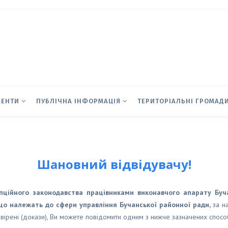
МЕНТИ
ПУБЛІЧНА ІНФОРМАЦІЯ
ТЕРИТОРІАЛЬНІ ГРОМАД
Шановний відвідувачу!
ційного законодавства працівниками виконавчого апарату Бучан
 що належать до сфери управління Бучанської районної ради,
за н
вірені (докази), Ви можете повідомити одним з нижче зазначених способі