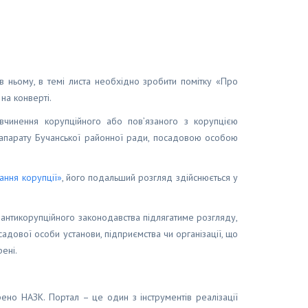
в ньому, в темі листа необхідно зробити помітку «Про
на конверті.
вчинення корупційного або пов’язаного з корупцією
апарату Бучанської районної ради, посадовою особою
ання корупції»
, його подальший розгляд здійснюється у
антикорупційного законодавства підлягатиме розгляду,
адової особи установи, підприємства чи організації, що
ені.
рено НАЗК. Портал – це один з інструментів реалізації